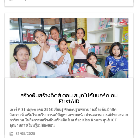
สร้างฝันสร้างคิดส์ ตอน ตะกร้าใส่เหรียญจากเศษ
สร้างฝันสร้างคิดส์ ตอน สนุกไปกับบอร์ดเกม
กระดาษ
FirstAID
เสาร์ ที่ 7 มิถุนายน 2568 น้อง ๆ ร่วมประดิษฐ์ตะกร้าใส่เหรียญจากกระดาษ
เสาร์ ที่ 31 พฤษภาคม 2568 เรียนรู้ ทักษะปฐมพยาบาลเบื้องต้น ฝึกคิด
เหลือใช้ ทำด้วยความตั้งใจ และตกแต่งตะกร้าออกมาได้สวย กิจกรรมจัดขึ้น
วิเคราะห์ เสริมไหวพริบ การแก้ปัญหาเฉพาะหน้า ผ่านสถานการณ์จำลองจาก
ณ ห้อง Kids Room ศูนย์ ICT อุทยานการเรียนรู้แม่ฮ่องสอน
การ์ดเกม ในกิจกรรมสร้างฝันสร้างคิดส์ ณ ห้อง Kiss Room ศูนย์ ICT
อุทยานการเรียนรู้แม่ฮ่องสอน
07/06/2025
31/05/2025