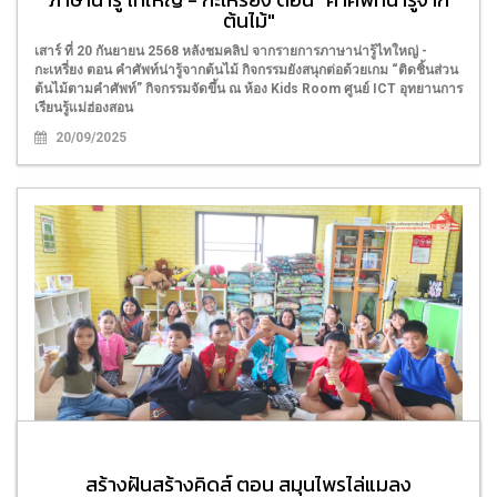
ต้นไม้"
เสาร์ ที่ 20 กันยายน 2568 หลังชมคลิป จากรายการภาษาน่ารู้ไทใหญ่ -
กะเหรี่ยง ตอน คำศัพท์น่ารู้จากต้นไม้ กิจกรรมยังสนุกต่อด้วยเกม “ติดชิ้นส่วน
ต้นไม้ตามคำศัพท์” กิจกรรมจัดขึ้น ณ ห้อง Kids Room ศูนย์ ICT อุทยานการ
เรียนรู้แม่ฮ่องสอน
20/09/2025
สร้างฝันสร้างคิดส์ รักการอ่าน ตอน ป๋องแป๋งเล่นน้ำ
สร้างฝันสร้างคิดส์ ตอน สมุนไพรไล่แมลง