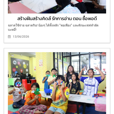
สร้างฝันสร้างคิดส์ รักการอ่าน ตอน ซื้อพอดี
ฉลาดใช้จ่าย ฉลาดกิน! น้องๆ ได้ทั้งหลัก "พอเพียง" และทักษะเชฟทำผัด
บะหมี่!
13/06/2026