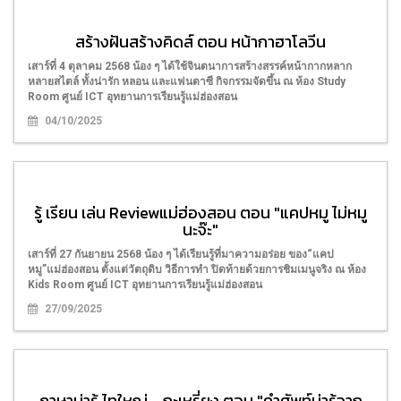
สร้างฝันสร้างคิดส์ ตอน หน้ากาฮาโลวีน
เสาร์ที่ 4 ตุลาคม 2568 น้อง ๆ ได้ใช้จินตนาการสร้างสรรค์หน้ากากหลาก
หลายสไตล์ ทั้งน่ารัก หลอน และแฟนตาซี กิจกรรมจัดขึ้น ณ ห้อง Study
Room ศูนย์ ICT อุทยานการเรียนรู้แม่ฮ่องสอน
04/10/2025
รู้ เรียน เล่น Reviewแม่ฮ่องสอน ตอน "แคปหมู ไม่หมู
นะจ๊ะ"
เสาร์ที่ 27 กันยายน 2568 น้อง ๆ ได้เรียนรู้ที่มาความอร่อย ของ“แคป
หมู”แม่ฮ่องสอน ตั้งแต่วัตถุดิบ วิธีการทำ ปิดท้ายด้วยการชิมเมนูจริง ณ ห้อง
Kids Room ศูนย์ ICT อุทยานการเรียนรู้แม่ฮ่องสอน
27/09/2025
ภาษาน่ารู้ ไทใหญ่ - กะเหรี่ยง ตอน "คำศัพท์น่ารู้จาก