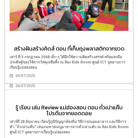
สร้างฝันสร้างคิดส์ ตอน ที่เก็บถุงพลาสติกจากขวด
รู้ เรียน เล่น Review แม่ฮ่องสอน ตอน เผ็ด ซ่า ชา ฉุน
"หม่าล่า แม่ฮ่องสอน
เสาร์ ที่ 5 กรกฎาคม 2568 เด็ก ๆ ได้ฝึกใช้ความคิดสร้างสรรค์ พร้อมลงมือ
ประดิษฐ์ของใช้จากวัสดุเหลือทิ้ง ณ ห้อง Kids Room ศูนย์ ICT อุทยานการ
เสาร์ที่ 26 กรกฎาคม 2568 น้อง ๆ สนุกกับการเรียนรู้เรื่องราวของ “หม่าล่า”
เรียนรู้แม่ฮ่องสอน
ตั้งแต่ที่มา วัตถุดิบ จนถึงขั้นตอนการทำก่อนจะได้ลิ้มลองเมนูหม่าล่าสุดเผ็ด
05/07/2025
ร้อน ณ ห้อง Kids Room ศูนย์ ICT อุทยานการเรียนรู้แม่ฮ่องสอน
26/07/2025
รู้ เรียน เล่น Review แม่ฮ่องสอน ตอน ถั่วเน่าแค๊บ
โปรตีนจากยอดดอย
เสาร์ที่ 28 มิถุนายน เรียนรู้ภูมิปัญญาท้องถิ่น วิธีการถนอมอาหาร และวิธีการ
ทำ “ถั่วเน่าแค๊บ” เล่นเกมทายเมนูอาหารจากถั่วเน่าแค๋บ ณ ห้อง Kids Room
ศูนย์ ICT อุทยานการเรียนรู้แม่ฮ่องสอน