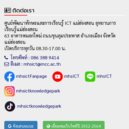
ติดต่อเรา
ศูนย์พัฒนาทักษะและการเรียนรู้ ICT แม่ฮ่องสอน อุทยานการ
เรียนรู้แม่ฮ่องสอน
63 อาคารหมอกใหม่ ถนนขุนลุมประพาส อำเภอเมือง จังหวัด
แม่ฮ่องสอน
เปิดบริการทุกวัน 08.30-17.00 น.
โทรศัพท์ : 086 388 9414
อีเมล : mhsict@mcc.ac.th
mhsictFanpage
mhsICT
mhsICT
mhsictknowledgepark
mhsictknowledgepark
ข้อเสนอแนะ
เยี่ยมชมเว็บไซต์ปี 2552-2564