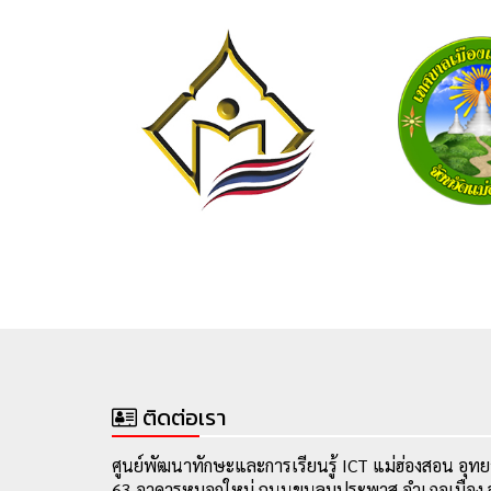
ติดต่อเรา
ศูนย์พัฒนาทักษะและการเรียนรู้ ICT แม่ฮ่องสอน อุทย
63 อาคารหมอกใหม่ ถนนขุนลุมประพาส อำเภอเมือง จ