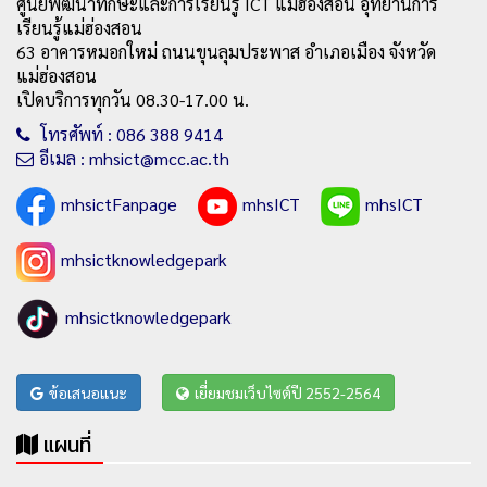
ศูนย์พัฒนาทักษะและการเรียนรู้ ICT แม่ฮ่องสอน อุทยานการ
เรียนรู้แม่ฮ่องสอน
63 อาคารหมอกใหม่ ถนนขุนลุมประพาส อำเภอเมือง จังหวัด
แม่ฮ่องสอน
เปิดบริการทุกวัน 08.30-17.00 น.
โทรศัพท์ : 086 388 9414
อีเมล : mhsict@mcc.ac.th
mhsictFanpage
mhsICT
mhsICT
mhsictknowledgepark
mhsictknowledgepark
ข้อเสนอแนะ
เยี่ยมชมเว็บไซต์ปี 2552-2564
แผนที่