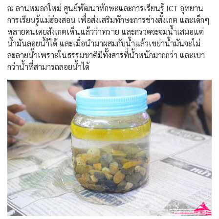
ณ ลานหมอกใหม่ ศูนย์พัฒนาทักษะและการเรียน
รู้ ICT อุทยาน
การเรียนรู้แม่ฮ่องสอ
น เพื่อส่งเสริมทักษะการช่างส
ังเกต และเด็กๆ
หลายคนเคยสังเกตเห็นแล้วว่า
ทราย และกรวดจะจมน้ำเสมอแต่
น้ำมั
นลอยน้ำ้ได้ และเมื่อนำมาผสมกับน้ำแล้วเ
ขย่าน้ำมันจะไม่
ละลายน้ำเพราะใน
ธรรมชาติมีทั้งสารที่น้ำหนั
กมากกว่า และเบา
กว่าน้ำที่สา
มารถลอยน้ำได้