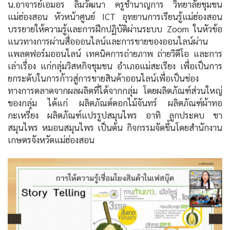
น.อาจารย์เอมอร ลิ้มวัฒนา ครูชำนาญการ วิทยาลัยชุมชน
แม่ฮ่องสอน หัวหน้าศูนย์ ICT อุทยานการเรียนรู้แม่ฮ่องสอน
บรรยายให้ความรู้และการฝึกปฏิบัติผ่านระบบ Zoom ในหัวข้อ
แนวทางการผ่านสื่อออนไลน์และการขายของออนไลน์ผ่าน
แพลตฟอร์มออนไลน์ เทคนิคการถ่ายภาพ ถ่ายวิดีโอ และการ
เล่าเรื่อง แก่กลุ่มวิสหกิจชุมชน อำเภอแม่สะเรียง เพื่อเป็นการ
ยกระดับในการก้าวสู่การขายสินค้าออนไลน์เพื่อเป็นช่อง
ทางการตลาดจากผลผลิตที่ได้จากกลุ่ม โดยผลิตภัณฑ์ส่วนใหญ่
ของกลุ่ม ได้แก่ ผลิตภัณต์ดอกไม้จันทร์ ผลิตภัณฑ์ผ้าทอ
กะเหรี่ยง ผลิตภัณฑ์แปรรูปสมุนไพร อาทิ ลูกประคบ ชา
สมุนไพร หมอนสมุนไพร เป็นต้น กิจกรรมจัดขึ้นโดยสำนักงาน
เกษตรจังหวัดแม่ฮ่องสอน