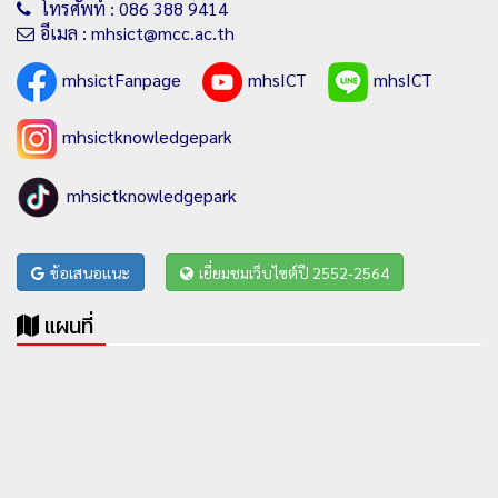
โทรศัพท์ : 086 388 9414
อีเมล : mhsict@mcc.ac.th
mhsictFanpage
mhsICT
mhsICT
mhsictknowledgepark
mhsictknowledgepark
ข้อเสนอแนะ
เยี่ยมชมเว็บไซต์ปี 2552-2564
แผนที่