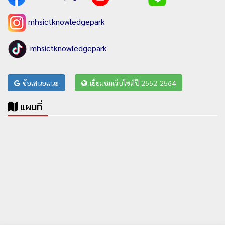
mhsictknowledgepark
mhsictknowledgepark
ข้อเสนอแนะ
เยี่ยมชมเว็บไซต์ปี 2552-2564
แผนที่