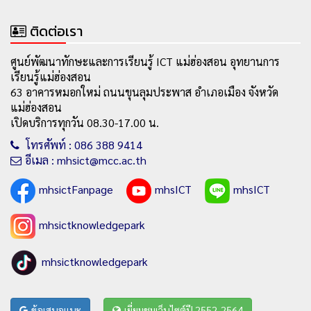
ติดต่อเรา
ศูนย์พัฒนาทักษะและการเรียนรู้ ICT แม่ฮ่องสอน อุทยานการ
เรียนรู้แม่ฮ่องสอน
63 อาคารหมอกใหม่ ถนนขุนลุมประพาส อำเภอเมือง จังหวัด
แม่ฮ่องสอน
เปิดบริการทุกวัน 08.30-17.00 น.
โทรศัพท์ : 086 388 9414
อีเมล : mhsict@mcc.ac.th
mhsictFanpage
mhsICT
mhsICT
mhsictknowledgepark
mhsictknowledgepark
ข้อเสนอแนะ
เยี่ยมชมเว็บไซต์ปี 2552-2564