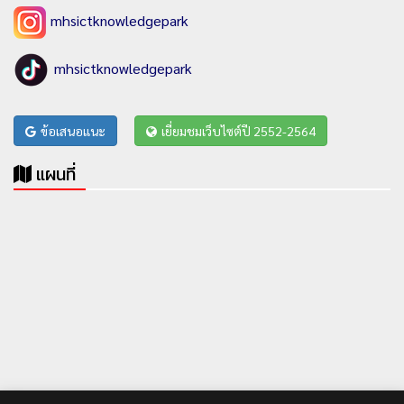
mhsictknowledgepark
mhsictknowledgepark
ข้อเสนอแนะ
เยี่ยมชมเว็บไซต์ปี 2552-2564
แผนที่