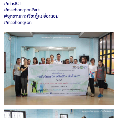
#mhsICT
#maehongsonPark
#อุทยานการเรียนรู้แม่ฮ่องสอน
#maehongson