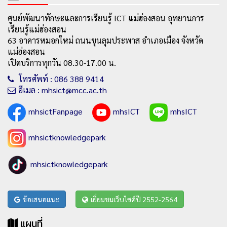
ศูนย์พัฒนาทักษะและการเรียนรู้ ICT แม่ฮ่องสอน อุทยานการ
เรียนรู้แม่ฮ่องสอน
63 อาคารหมอกใหม่ ถนนขุนลุมประพาส อำเภอเมือง จังหวัด
แม่ฮ่องสอน
เปิดบริการทุกวัน 08.30-17.00 น.
โทรศัพท์ : 086 388 9414
อีเมล : mhsict@mcc.ac.th
mhsictFanpage
mhsICT
mhsICT
mhsictknowledgepark
mhsictknowledgepark
ข้อเสนอแนะ
เยี่ยมชมเว็บไซต์ปี 2552-2564
แผนที่